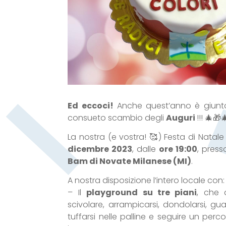
Ed eccoci!
Anche quest’anno è giunto
consueto scambio degli
Auguri
!!! 🎄🎁
La nostra (e vostra! 🥰) Festa di Natale
dicembre 2023
, dalle
ore 19:00
, press
Bam di Novate Milanese (MI)
.
A nostra disposizione l’intero locale con:
– Il
playground su tre piani
, che 
scivolare, arrampicarsi, dondolarsi, gua
tuffarsi nelle palline e seguire un perc