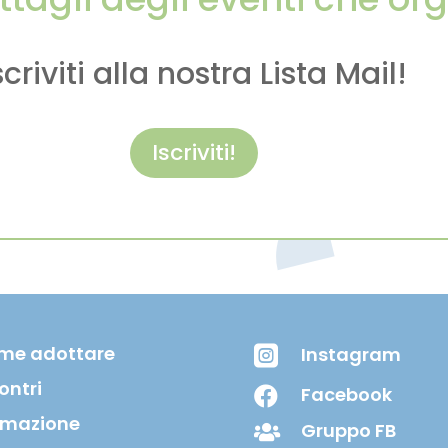
scriviti alla nostra Lista Mail!
Iscriviti!
me adottare
Instagram

ontri
Facebook

rmazione
Gruppo FB
