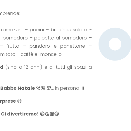
omprende:
ramezzini – panini – brioches salate -
a al pomodoro – polpette al pomodoro –
 – frutta – pandoro e panettone –
imitato – caffè e limoncello
nd
(sino a 12 anni) e di tutti gli spazi a
n Babbo Natale
🎅🏽 🎁… in persona !!!
orprese
😊
Ci divertiremo! 😍👏🏽😍