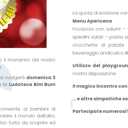
La quota di iscrizione c
Menu Apericena
Focaccia con salumi – t
spiedini salati – past
crocchette di patate
beveraggio analcolico ill
 il momento del nostro
Utilizzo del playgrou
🎄
nostra disposizione
 si svolgerà
domenica 3
o la
Ludoteca Bim Bum
Il magico incontro co
… e altre simpatiche s
consente ai bambini di
Partecipate numerosi! 
rdare il mondo dall’alto,
orso tutto da scoprire ed