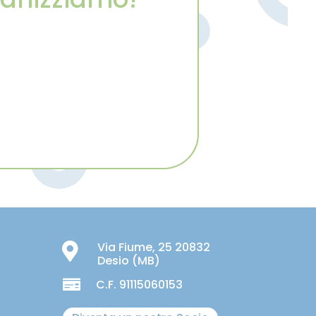
Via Fiume, 25 20832

Desio (MB)
C.F. 91115060153
