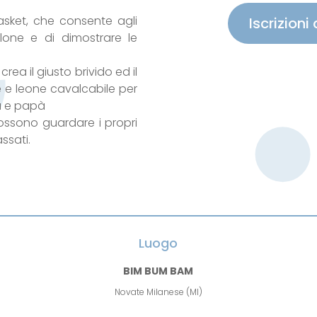
sket, che consente agli
Iscrizioni
lone e di dimostrare le
 crea il giusto brivido ed il
e e leone cavalcabile per
ma e papà
ossono guardare i propri
ssati.
Luogo
BIM BUM BAM
Novate Milanese (MI)