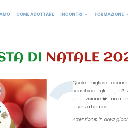
IAMO
COME ADOTTARE
INCONTRI
FORMAZIONE
STA DI
NATALE 20
Quale migliore occasio
scambiarci gli auguri? A
condivisione ❤️ …un mome
e senza bambini!
Attenzione: in area gioch