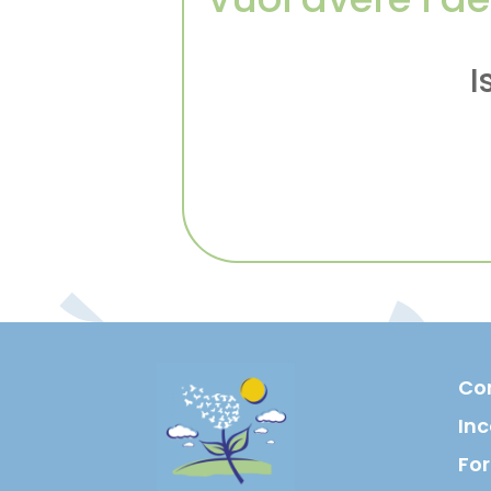
I
Co
Inc
Fo