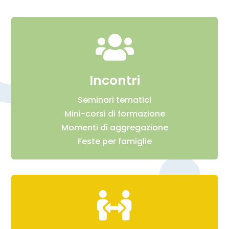

Incontri
Seminari tematici
Mini-corsi di formazione
Momenti di aggregazione
Feste per famiglie
