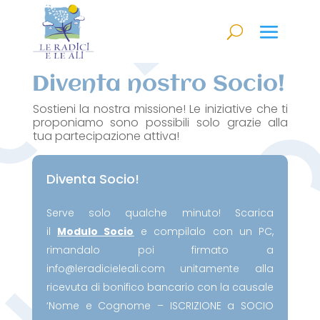
Diventa nostro Socio!
Sostieni la nostra missione! Le
iniziative che ti
proponiamo sono possibili solo grazie alla
tua partecipazione attiva!
Diventa Socio!
Serve solo qualche minuto! Scarica
il
Modulo Socio
e compilalo con un PC,
rimandalo poi firmato a
info@leradicieleali.com
unitamente alla
ricevuta di bonifico bancario con la causale
‘Nome e Cognome – ISCRIZIONE a SOCIO