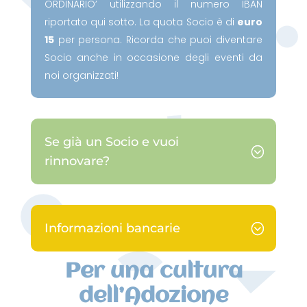
ORDINARIO’ utilizzando il numero IBAN
riportato qui sotto. La quota Socio è di
euro
15
per persona. Ricorda che puoi diventare
Socio anche in occasione degli eventi da
noi organizzati!
Se già un Socio e vuoi
rinnovare?
Informazioni bancarie
Per una cultura
dell’Adozione