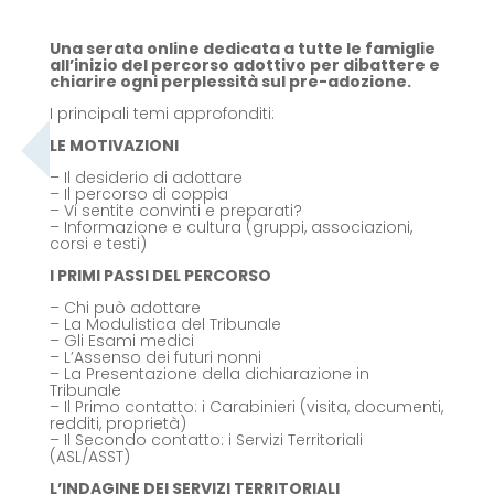
Una serata online dedicata a tutte le famiglie
all’inizio del percorso adottivo per dibattere e
chiarire ogni perplessità sul pre-adozione.
I principali temi approfonditi:
LE MOTIVAZIONI
– Il desiderio di adottare
– Il percorso di coppia
– Vi sentite convinti e preparati?
– Informazione e cultura (gruppi, associazioni,
corsi e testi)
I PRIMI PASSI DEL PERCORSO
– Chi può adottare
– La Modulistica del Tribunale
– Gli Esami medici
– L’Assenso dei futuri nonni
– La Presentazione della dichiarazione in
Tribunale
– Il Primo contatto: i Carabinieri (visita, documenti,
redditi, proprietà)
– Il Secondo contatto: i Servizi Territoriali
(ASL/ASST)
L’INDAGINE DEI SERVIZI TERRITORIALI