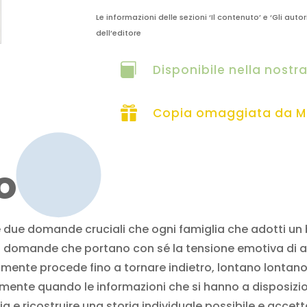
Le informazioni delle sezioni ‘Il contenuto’ e ‘Gli autor
dell’editore

Disponibile nella nostr

Copia omaggiata da 
o
due domande cruciali che ogni famiglia che adotti un bam
; domande che portano con sé la tensione emotiva di anni
amente procede fino a tornare indietro, lontano lontano
almente quando le informazioni che si hanno a disposiz
a e ricostruire una storia individuale possibile e accet