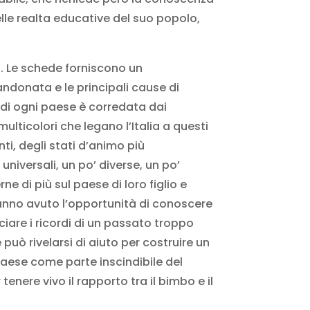
delle realta educative del suo popolo,
li. Le schede forniscono un
bandonata e le principali cause di
 di ogni paese è corredata dai
multicolori che legano l’Italia a questi
ti, degli stati d’animo più
universali, un po’ diverse, un po’
e di più sul paese di loro figlio e
 hanno avuto l’opportunità di conoscere
ciare i ricordi di un passato troppo
uò rivelarsi di aiuto per costruire un
paese come parte inscindibile del
enere vivo il rapporto tra il bimbo e il