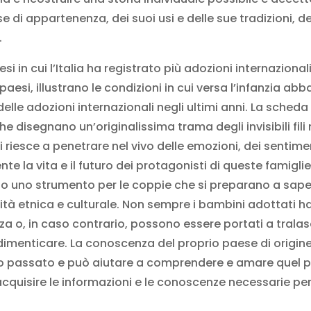
ese di appartenenza, dei suoi usi e delle sue tradizioni, 
.
i in cui l’Italia ha registrato più adozioni internaziona
aesi, illustrano le condizioni in cui versa l’infanzia ab
e adozioni internazionali negli ultimi anni. La scheda
e disegnano un’originalissima trama degli invisibili fili 
i riesce a penetrare nel vivo delle emozioni, dei sentimen
e la vita e il futuro dei protagonisti di queste famiglie 
tto uno strumento per le coppie che si preparano a sapern
entità etnica e culturale. Non sempre i bambini adottati
za o, in caso contrario, possono essere portati a tralas
imenticare. La conoscenza del proprio paese di origine p
prio passato e può aiutare a comprendere e amare quel 
acquisire le informazioni e le conoscenze necessarie per t