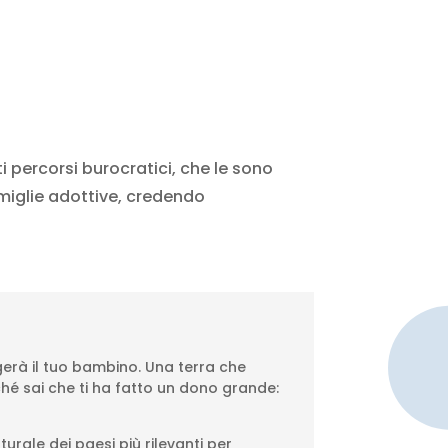
 percorsi burocratici, che le sono
miglie adottive, credendo
erà il tuo bambino. Una terra che
hé sai che ti ha fatto un dono grande:
rale dei paesi più rilevanti per