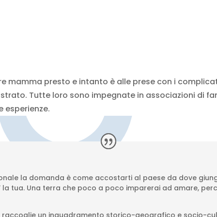
e mamma presto e intanto è alle prese con i complicati
trato. Tutte loro sono impegnate in associazioni di fa
e esperienze.
azionale la domanda è come accostarti al paese da dove giung
’ la tua. Una terra che poco a poco imparerai ad amare, perc
 raccoglie un inquadramento storico-geografico e socio-cultu