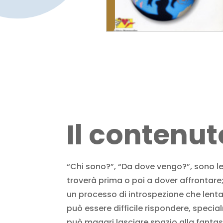
Il contenut
“Chi sono?”, “Da dove vengo?”, sono le 
troverà prima o poi a dover affrontare
un processo di introspezione che lent
può essere difficile rispondere, speci
può magari lasciare spazio alla fantasi