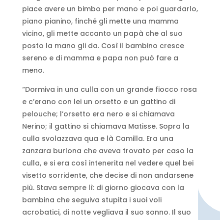
piace avere un bimbo per mano e poi guardarlo,
piano pianino, finché gli mette una mamma
vicino, gli mette accanto un papà che al suo
posto la mano gli da. Così il bambino cresce
sereno e di mamma e papa non può fare a
meno.
“Dormiva in una culla con un grande fiocco rosa
e c’erano con lei un orsetto e un gattino di
pelouche; l’orsetto era nero e si chiamava
Nerino; il gattino si chiamava Matisse. Sopra la
culla svolazzava qua e là Camilla. Era una
zanzara burlona che aveva trovato per caso la
culla, e si era così intenerita nel vedere quel bei
visetto sorridente, che decise di non andarsene
più. Stava sempre lì: di giorno giocava con la
bambina che seguiva stupita i suoi voli
acrobatici, di notte vegliava il suo sonno. Il suo