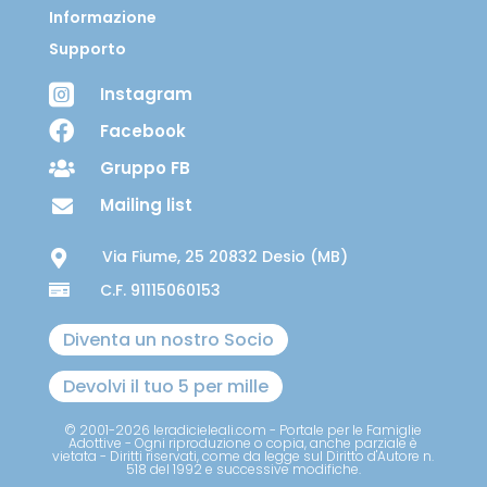
Informazione
Supporto

Instagram

Facebook
Gruppo FB

Mailing list

Via Fiume, 25 20832 Desio (MB)

C.F. 91115060153

Diventa un nostro Socio
Devolvi il tuo 5 per mille
© 2001-2026 leradicieleali.com - Portale per le Famiglie
Adottive - Ogni riproduzione o copia, anche parziale è
vietata - Diritti riservati, come da legge sul Diritto d'Autore n.
518 del 1992 e successive modifiche.