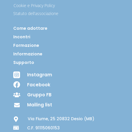
Cookie e Privacy Policy
Statuto dell’associazione
Come adottare
Incontri
Formazione
Informazione
Supporto

Instagram

Facebook
Gruppo FB

Mailing list

Via Fiume, 25 20832 Desio (MB)

C.F. 91115060153
