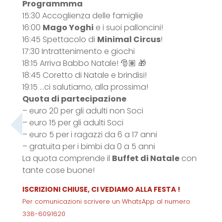
Programmma
15:30 Accoglienza delle famiglie
16:00
Mago Yoghi
e i suoi palloncini!
16:45 Spettacolo di
Minimal Circus
!
17:30 Intrattenimento e giochi
18:15 Arriva Babbo Natale! 🎅🏽 🎁
18:45 Coretto di Natale e brindisi!
19:15 …ci salutiamo, alla prossima!
Quota di partecipazione
– euro 20 per gli adulti non Soci
– euro 15 per gli adulti Soci
– euro 5 per i ragazzi da 6 a 17 anni
– gratuita per i bimbi da 0 a 5 anni
La quota comprende il
Buffet di Natale
con
tante cose buone!
ISCRIZIONI CHIUSE, CI VEDIAMO ALLA FESTA !
Per comunicazioni scrivere un WhatsApp al numero
338-6091620