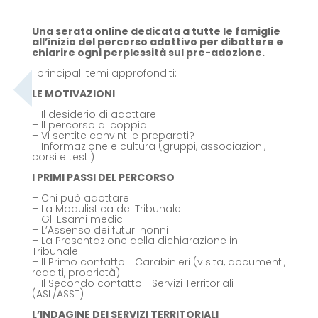
Una serata online dedicata a tutte le famiglie
all’inizio del percorso adottivo per dibattere e
chiarire ogni perplessità sul pre-adozione.
I principali temi approfonditi:
LE MOTIVAZIONI
– Il desiderio di adottare
– Il percorso di coppia
– Vi sentite convinti e preparati?
– Informazione e cultura (gruppi, associazioni,
corsi e testi)
I PRIMI PASSI DEL PERCORSO
– Chi può adottare
– La Modulistica del Tribunale
– Gli Esami medici
– L’Assenso dei futuri nonni
– La Presentazione della dichiarazione in
Tribunale
– Il Primo contatto: i Carabinieri (visita, documenti,
redditi, proprietà)
– Il Secondo contatto: i Servizi Territoriali
(ASL/ASST)
L’INDAGINE DEI SERVIZI TERRITORIALI